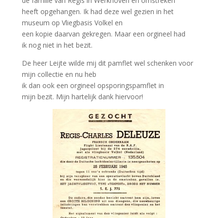
de
familie
van Régis in Werkhoven en
omstreken
heeft
opgehangen.
Ik had deze wel gezien in het
museum op Vliegbasis Volkel en
een kopie daarvan gekregen.
Maar
een
orgineel
had
ik nog niet in het bezit.
De heer Leijte wilde mij dit pamflet wel schenken voor
mijn collectie en nu heb
ik dan ook een orgineel opsporingspamflet in
mijn bezit.
Mijn
hartelijk dank hiervoor!