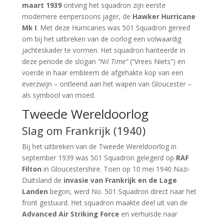
maart 1939
ontving het squadron zijn eerste
modernere eenpersoons jager, de
Hawker Hurricane
Mk I
. Met deze Hurricanes was 501 Squadron gereed
om bij het uitbreken van de oorlog een volwaardig
jachteskader te vormen. Het squadron hanteerde in
deze periode de slogan
“Nil Time”
(“Vrees Niets”) en
voerde in haar embleem de afgehakte kop van een
everzwijn – ontleend aan het wapen van Gloucester –
als symbool van moed.
Tweede Wereldoorlog
Slag om Frankrijk (1940)
Bij het uitbreken van de Tweede Wereldoorlog in
september 1939 was 501 Squadron gelegerd op
RAF
Filton
in Gloucestershire. Toen op 10 mei 1940 Nazi-
Duitsland de
invasie van Frankrijk en de Lage
Landen
begon, werd No. 501 Squadron direct naar het
front gestuurd. Het squadron maakte deel uit van de
Advanced Air Striking Force
en verhuisde naar