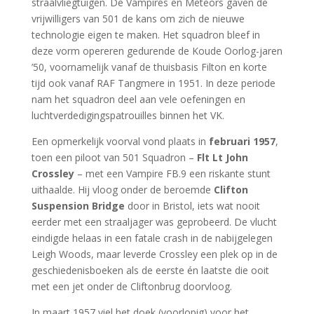
straalvliegtuigen. De Vampires en Meteors gaven de
vrijwilligers van 501 de kans om zich de nieuwe
technologie eigen te maken. Het squadron bleef in
deze vorm opereren gedurende de Koude Oorlog-jaren
’50, voornamelijk vanaf de thuisbasis Filton en korte
tijd ook vanaf RAF Tangmere in 1951. In deze periode
nam het squadron deel aan vele oefeningen en
luchtverdedigingspatrouilles binnen het VK.
Een opmerkelijk voorval vond plaats in
februari 1957
,
toen een piloot van 501 Squadron –
Flt Lt John
Crossley
– met een Vampire FB.9 een riskante stunt
uithaalde. Hij vloog onder de beroemde
Clifton
Suspension Bridge
door in Bristol, iets wat nooit
eerder met een straaljager was geprobeerd. De vlucht
eindigde helaas in een fatale crash in de nabijgelegen
Leigh Woods, maar leverde Crossley een plek op in de
geschiedenisboeken als de eerste én laatste die ooit
met een jet onder de Cliftonbrug doorvloog.
In maart 1957 viel het doek (voorlopig) voor het