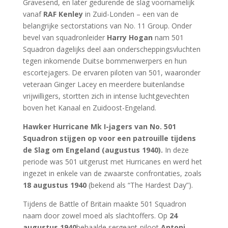
Gravesend, en later gedurende de slag voornamelijk
vanaf
RAF Kenley
in Zuid-Londen – een van de
belangrijke sectorstations van No. 11 Group. Onder
bevel van squadronleider
Harry Hogan
nam 501
Squadron dagelijks deel aan onderscheppingsvluchten
tegen inkomende Duitse bommenwerpers en hun
escortejagers. De ervaren piloten van 501, waaronder
veteraan Ginger Lacey en meerdere buitenlandse
vrijwilligers, stortten zich in intense luchtgevechten
boven het Kanaal en Zuidoost-Engeland.
Hawker Hurricane Mk I-jagers van No. 501
Squadron stijgen op voor een patrouille tijdens
de Slag om Engeland (augustus 1940).
In deze
periode was 501 uitgerust met Hurricanes en werd het
ingezet in enkele van de zwaarste confrontaties, zoals
18 augustus 1940
(bekend als “The Hardest Day”).
Tijdens de Battle of Britain maakte 501 Squadron
naam door zowel moed als slachtoffers. Op
24
augustus 1940
behaalde sergeant-piloot
Antoni