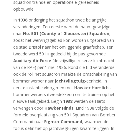
squadron trainde en operationele gereedheid
opbouwde.
In
1936
onderging het squadron twee belangrijke
veranderingen. Ten eerste werd de naam gewijzigd
naar
No. 501 (County of Gloucester) Squadron
,
zodat het wervingsgebied kon worden uitgebreid van
de stad Bristol naar het omliggende graafschap. Ten
tweede werd 501 ingedeeld bij de pas gevormde
Auxiliary Air Force
(de vrijwillige reserve-luchtmacht
van de RAF) per 1 mei 1936. Rond die tijd veranderde
ook de rol: het squadron maakte de omschakeling van
bommenwerper naar
jachtvliegtuig
-eenheid. In
eerste instantie vloog men met
Hawker Hart
licht-
bommenwerpers (tweedekkers) om te trainen op het
nieuwe taakgebied. Begin
1938
werden de Harts
vervangen door
Hawker Hinds
. Eind 1938 volgde de
formele overplaatsing van 501 Squadron van Bomber
Command naar
Fighter Command
, waarmee de
focus definitief op jachtvliegtuigen kwam te liggen. In