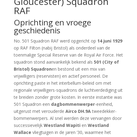
Gloucester) Squadron
RAF
Oprichting en vroege
geschiedenis
No. 501 Squadron RAF werd opgericht op
14 juni 1929
op RAF Filton (nabij Bristol) als onderdeel van de
toenmalige Special Reserve van de Royal Air Force. Het
squadron stond aanvankelijk bekend als
501 (City of
Bristol) Squadron
en bestond uit een mix van
vrijwilligers (reservisten) en actief personeel. De
oprichting paste in het interbellum-beleid om met
regionale vrijwilligers-squadrons de luchtverdediging uit
te breiden zonder grote kosten. In eerste instantie was
501 Squadron een
dagbommenwerper
-eenheid,
uitgerust met verouderde
Airco DH.9A
tweedekker-
bommenwerpers. Al snel werden deze vervangen door
successievelijk
Westland Wapiti
en
Westland
Wallace
vliegtuigen in de jaren ’30, waarmee het