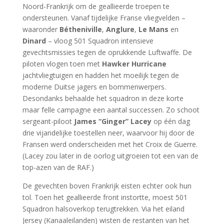
Noord-Frankrijk om de geallieerde troepen te
ondersteunen. Vanaf tijdelijke Franse vliegvelden –
waaronder
Bétheniville
,
Anglure
,
Le Mans
en
Dinard
– vloog 501 Squadron intensieve
gevechtsmissies tegen de oprukkende Luftwaffe. De
piloten vlogen toen met
Hawker Hurricane
jachtvliegtuigen en hadden het moeilijk tegen de
moderne Duitse jagers en bommenwerpers.
Desondanks behaalde het squadron in deze korte
maar felle campagne een aantal successen. Zo schoot
sergeant-piloot
James “Ginger” Lacey
op één dag
drie vijandelijke toestellen neer, waarvoor hij door de
Fransen werd onderscheiden met het Croix de Guerre.
(Lacey zou later in de oorlog uitgroeien tot een van de
top-azen van de RAF.)
De gevechten boven Frankrijk eisten echter ook hun
tol. Toen het geallieerde front instortte, moest 501
Squadron halsoverkop terugtrekken. Via het eiland
Jersey (Kanaaleilanden) wisten de restanten van het