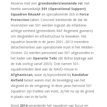
Reserve met een
grondondersteunende rol
. Het
heette aanvankelijk
501 (Operational Support)
Squadron RAuxAF
en specialiseerde zich in
Force
Protection
-taken. Concreet betekende dit dat de
reservisten van 501 werden ingezet als infanterie-
achtige eenheid (grotendeels RAF Regiment gunners)
om vliegvelden en infrastructuur te bewaken. Het
squadron leverde in de jaren 2001–2013 meerdere
detachementen aan operationele inzet in het Midden-
Oosten. Zo werden personeel van 501 uitgezonden in
het kader van
Operatie Telic
(de Britse bijdrage aan
de Irak-oorlog vanaf 2003). Ook namen 501-
squadronleden deel aan de NAVO-missie in
Afghanistan
, waar zij bijvoorbeeld bij
Kandahar
Airfield
belast waren met de beveiliging van het
vliegveld en de omgeving. In deze jaren hervond 501
Squadron zijn traditie van inzet, zij het nu op de grond
in plaats van in de lucht.
Rond
2014
veranderde het squadron van focus en