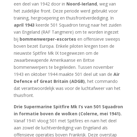
een deel van 1942 door in
Noord-Ierland
, weg van
het zuidelijke front. Deze periode werd gebruikt voor
training, hergroepering en thuisfrontverdediging. In
april 1943
keerde 501 Squadron terug naar het zuiden
van Engeland (RAF Tangmere) om te worden ingezet
bij
bommenwerper-escortes
en offensieve sweeps
boven bezet Europa. Enkele piloten kregen toen de
nieuwste Spitfire Mk IX toegewezen om de
zwaarbewapende Amerikaanse en Britse
bommenwerpers te begeleiden. Tussen november
1943 en oktober 1944 maakte 501 deel uit van de
Air
Defence of Great Britain (ADGB)
, het commando
dat verantwoordelijk was voor de luchtafweer van het
thuisfront.
Drie Supermarine Spitfire Mk I’s van 501 Squadron
in formatie boven de wolken (Colerne, mei 1941).
Vanaf 1941 vloog 501 met Spitfires en nam het deel
aan zowel de luchtverdediging van Engeland als
offensieve operaties boven Frankrijk. Deze overstap