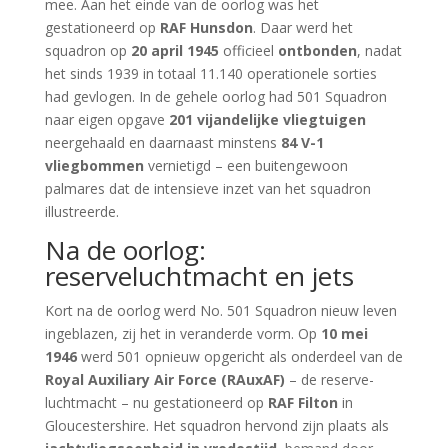
mee. Aan het einde van de oorlog was het
gestationeerd op
RAF Hunsdon
. Daar werd het
squadron op
20 april 1945
officieel
ontbonden
, nadat
het sinds 1939 in totaal 11.140 operationele sorties
had gevlogen. In de gehele oorlog had 501 Squadron
naar eigen opgave
201 vijandelijke vliegtuigen
neergehaald en daarnaast minstens
84 V-1
vliegbommen
vernietigd – een buitengewoon
palmares dat de intensieve inzet van het squadron
illustreerde.
Na de oorlog:
reserveluchtmacht en jets
Kort na de oorlog werd No. 501 Squadron nieuw leven
ingeblazen, zij het in veranderde vorm. Op
10 mei
1946
werd 501 opnieuw opgericht als onderdeel van de
Royal Auxiliary Air Force (RAuxAF)
– de reserve-
luchtmacht – nu gestationeerd op
RAF Filton
in
Gloucestershire. Het squadron hervond zijn plaats als