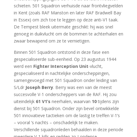
schieten. 501 Squadron verhuisde naar frontvliegvelden
in Kent (zoals RAF Manston en later RAF Bradwell Bay
in Essex) om zich toe te leggen op deze anti-V1 taak.
De Tempest bleek uitermate geschikt: hij was snel
genoeg in duikvlucht om de bommen te achterhalen en
zwaar bewapend om ze te vernietigen.
Binnen 501 Squadron ontstond in deze fase een
gespecialiseerde sub-eenheid. Op 23 augustus 1944
werd een
Fighter Interception Unit
-vlucht,
gespecialiseerd in nachtelijke onderscheppingen,
samengevoegd met 501 Squadron onder leiding van
S/Ldr
Joseph Berry
. Berry was een van de meest
succesvolle V-1 onderscheppers van de RAF. Hij zou
uiteindelijk
61 V1’s
neerhalen, waarvan
10
tijdens zijn
dienst bij 501 Squadron. Onder zijn bevel ontwikkelde
501 innovatieve tactieken om de lastig te treffen V-1’s
– vooral ’s nachts – onschadelijk te maken.
Verschillende squadronleden behaalden in deze periode
meerdere V-1 kills en redden zo Londense