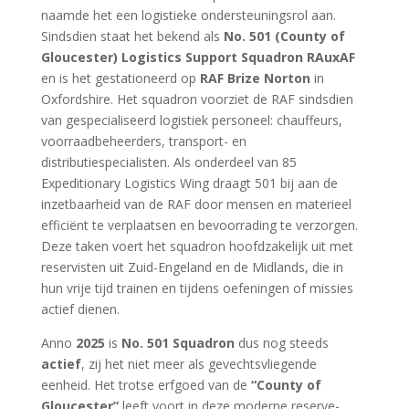
naamde het een logistieke ondersteuningsrol aan.
Sindsdien staat het bekend als
No. 501 (County of
Gloucester) Logistics Support Squadron RAuxAF
en is het gestationeerd op
RAF Brize Norton
in
Oxfordshire. Het squadron voorziet de RAF sindsdien
van gespecialiseerd logistiek personeel: chauffeurs,
voorraadbeheerders, transport- en
distributiespecialisten. Als onderdeel van 85
Expeditionary Logistics Wing draagt 501 bij aan de
inzetbaarheid van de RAF door mensen en materieel
efficiënt te verplaatsen en bevoorrading te verzorgen.
Deze taken voert het squadron hoofdzakelijk uit met
reservisten uit Zuid-Engeland en de Midlands, die in
hun vrije tijd trainen en tijdens oefeningen of missies
actief dienen.
Anno
2025
is
No. 501 Squadron
dus nog steeds
actief
, zij het niet meer als gevechtsvliegende
eenheid. Het trotse erfgoed van de
“County of
Gloucester”
leeft voort in deze moderne reserve-