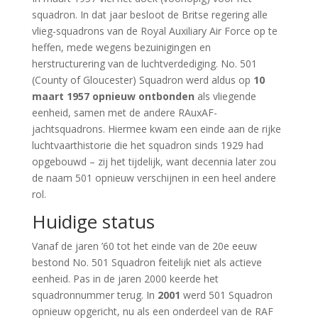
squadron. In dat jaar besloot de Britse regering alle
vlieg-squadrons van de Royal Auxiliary Air Force op te
heffen, mede wegens bezuinigingen en
herstructurering van de luchtverdediging. No. 501
(County of Gloucester) Squadron werd aldus op
10
maart 1957
opnieuw ontbonden
als vliegende
eenheid, samen met de andere RAuxAF-
jachtsquadrons. Hiermee kwam een einde aan de rijke
luchtvaarthistorie die het squadron sinds 1929 had
opgebouwd – zij het tijdelijk, want decennia later zou
de naam 501 opnieuw verschijnen in een heel andere
rol.
Huidige status
Vanaf de jaren ’60 tot het einde van de 20e eeuw
bestond No. 501 Squadron feitelijk niet als actieve
eenheid. Pas in de jaren 2000 keerde het
squadronnummer terug. In
2001
werd 501 Squadron
opnieuw opgericht, nu als een onderdeel van de RAF