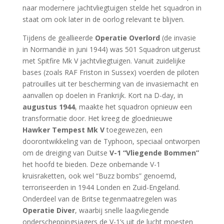
naar modernere jachtvliegtuigen stelde het squadron in
staat om ook later in de oorlog relevant te blijven.
Tijdens de geallieerde
Operatie Overlord
(de invasie
in Normandië in juni 1944) was 501 Squadron uitgerust
met Spitfire Mk V jachtvliegtuigen. Vanuit zuidelijke
bases (zoals RAF Friston in Sussex) voerden de piloten
patrouilles uit ter bescherming van de invasiemacht en
aanvallen op doelen in Frankrijk. Kort na D-day, in
augustus 1944
, maakte het squadron opnieuw een
transformatie door. Het kreeg de gloednieuwe
Hawker Tempest Mk V
toegewezen, een
doorontwikkeling van de Typhoon, speciaal ontworpen
om de dreiging van Duitse
V-1 “Vliegende Bommen”
het hoofd te bieden. Deze onbemande V-1
kruisraketten, ook wel “Buzz bombs” genoemd,
terroriseerden in 1944 Londen en Zuid-Engeland.
Onderdeel van de Britse tegenmaatregelen was
Operatie Diver
, waarbij snelle laagvliegende
onderscheppingsjagers de V-1’s uit de lucht moesten