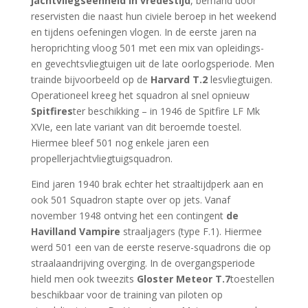
jachtvliegseenheid in vredestijd
, bemand door
reservisten die naast hun civiele beroep in het weekend
en tijdens oefeningen vlogen. In de eerste jaren na
heroprichting vloog 501 met een mix van opleidings-
en gevechtsvliegtuigen uit de late oorlogsperiode. Men
trainde bijvoorbeeld op de
Harvard T.2
lesvliegtuigen.
Operationeel kreeg het squadron al snel opnieuw
Spitfires
ter beschikking – in 1946 de Spitfire LF Mk
XVIe, een late variant van dit beroemde toestel.
Hiermee bleef 501 nog enkele jaren een
propellerjachtvliegtuigsquadron.
Eind jaren 1940 brak echter het straaltijdperk aan en
ook 501 Squadron stapte over op jets. Vanaf
november 1948 ontving het een contingent
de
Havilland Vampire
straaljagers (type F.1). Hiermee
werd 501 een van de eerste reserve-squadrons die op
straalaandrijving overging. In de overgangsperiode
hield men ook tweezits
Gloster Meteor T.7
toestellen
beschikbaar voor de training van piloten op