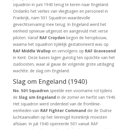
squadron in juni 1940 terug te keren naar Engeland.
Ondanks het verlies van vliegtuigen en personeel in
Frankrijk, nam 501 Squadron waardevolle
gevechtservaring mee terug. In Engeland werd het
eenheid opnieuw uitgerust en aangevuld met verse
piloten. Vanaf
RAF Croydon
begon de heropbouw,
waarna het squadron tijdelijk gestationeerd was op
RAF Middle Wallop
en vervolgens op
RAF Gravesend
in Kent. Deze bases lagen gunstig ten opzichte van het
zuidoosten, waar al gauw de volgende grote uitdaging
wachtte: de slag om Engeland.
Slag om Engeland (1940)
No. 501 Squadron
speelde een voorname rol tijdens
de
Slag om Engeland
in de zomer en herfst van 1940.
Het squadron werd onderdeel van de frontlinie-
eenheden van
RAF Fighter Command
die de Duitse
luchtaanvallen op het Verenigd Koninkrijk moesten
afslaan. In juli 1940 opereerde 501 vanuit RAF