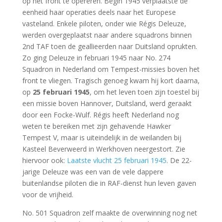
op het front te opereren. Begin 1945 verplaatste de
eenheid haar operaties deels naar het Europese
vasteland. Enkele piloten, onder wie Régis Deleuze,
werden overgeplaatst naar andere squadrons binnen
2nd TAF toen de geallieerden naar Duitsland oprukten.
Zo ging Deleuze in februari 1945 naar No. 274
Squadron in Nederland om Tempest-missies boven het
front te vliegen. Tragisch genoeg kwam hij kort daarna,
op
25 februari 1945
, om het leven toen zijn toestel bij
een missie boven Hannover, Duitsland, werd geraakt
door een Focke-Wulf. Régis heeft Nederland nog
weten te bereiken met zijn gehavende Hawker
Tempest V, maar is uiteindelijk in de weilanden bij
Kasteel Beverweerd in Werkhoven neergestort. Zie
hiervoor ook:
Laatste vlucht 25 februari 1945
. De 22-
jarige Deleuze was een van de vele dappere
buitenlandse piloten die in RAF-dienst hun leven gaven
voor de vrijheid.
No. 501 Squadron zelf maakte de overwinning nog net