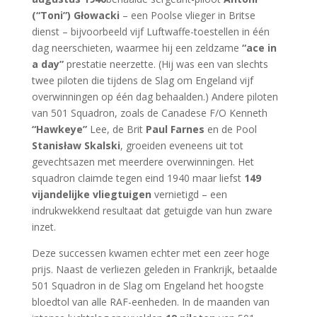
(“Toni”) Głowacki
– een Poolse vlieger in Britse
dienst – bijvoorbeeld vijf Luftwaffe-toestellen in één
dag neerschieten, waarmee hij een zeldzame
“ace in
a day”
prestatie neerzette. (Hij was een van slechts
twee piloten die tijdens de Slag om Engeland vijf
overwinningen op één dag behaalden.) Andere piloten
van 501 Squadron, zoals de Canadese F/O Kenneth
“Hawkeye”
Lee, de Brit
Paul Farnes
en de Pool
Stanisław Skalski
, groeiden eveneens uit tot
gevechtsazen met meerdere overwinningen. Het
squadron claimde tegen eind 1940 maar liefst
149
vijandelijke vliegtuigen
vernietigd – een
indrukwekkend resultaat dat getuigde van hun zware
inzet.
Deze successen kwamen echter met een zeer hoge
prijs. Naast de verliezen geleden in Frankrijk, betaalde
501 Squadron in de Slag om Engeland het hoogste
bloedtol van alle RAF-eenheden. In de maanden van