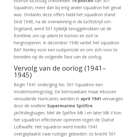
intense luchtslag sneuvelden
19 piloten
van 501
Squadron, meer dan bij enig ander squadron het geval
was. Ondanks deze offers hield het squadron stand.
Eind 1940, na de overwinning in de luchtstrijd om
Engeland, werd 501 tijdelijk teruggetrokken uit de
frontlinie om op adem te komen en zich te
hergroeperen. In december 1940 verliet het squadron
RAF Kenley voor een rustperiode en om zich voor te
bereiden op de volgende fase van de oorlog.
Vervolg van de oorlog (1941–
1945)
Begin 1941 onderging No. 501 Squadron een
moderniseringsslag. De betrouwbare maar intussen
verouderde Hurricanes werden in
april 1941
vervangen
door de snellere
Supermarine Spitfire
jachtvliegtuigen. Met de Spitfire Mk I en later Mk V kon
het squadron effectiever opereren tegen de Duitse
Luftwaffe. Het squadron werd medio 1941
overgeplaatst naar rustiger gebieden: zo bracht 501