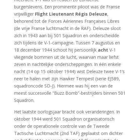
burgerslevens. Een prominente piloot was de Franse
vrijwilliger
Flight Lieutenant Régis Deleuze
,
behorend tot de Forces Aériennes Françaises Libres
(de vrije Franse luchtmacht in de RAF). Deleuze sloot
zich in 1943 aan bij 501 Squadron en onderscheidde
zich tijdens de V-1-campagne. Tussen 7 augustus en
18 december 1944 schoot hij persoonlijk
acht
V-1
vliegende bommen uit de lucht, waarvan maar liefst
zeven in nachtelijke onderscheppingen. In één enkele
nacht (14 op 15 oktober 1944) wist Deleuze twee V-1’s
neer te halen met zijn Hawker Tempest (serie EJ589,
squadroncode SD-J). Hiermee was hij een van de
meest succesvolle “Buzz Bomb”-bestrijders binnen 501
Squadron.
Het laatste oorlogsjaar bracht ook veranderingen. In
oktober 1944 werd 501 Squadron organisatorisch
onder de operationele controle van de Tweede
Tactische Luchtmacht (2nd TAF) geplaatst om dichter