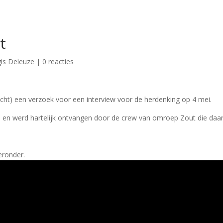
t
is Deleuze
|
0 reacties
ht) een verzoek voor een interview voor de herdenking op 4 mei.
 en werd hartelijk ontvangen door de crew van omroep Zout die daar
ieronder.