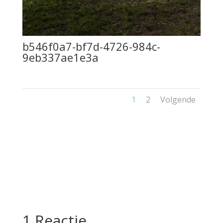
b546f0a7-bf7d-4726-984c-
9eb337ae1e3a
1
2
Volgende
1 Reactie