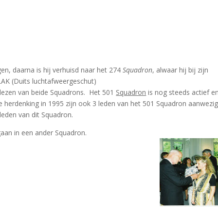
en, daarna is hij verhuisd naar het 274
Squadron
, alwaar hij bij zijn
AK (Duits
luchtafweergeschut
)
 lezen van beide Squadrons. Het 501
Squadron
is nog steeds actief e
de herdenking in 1995 zijn ook 3 leden van het 501 Squadron aanwezi
 leden van
dit
Squadron.
gaan
in een
ander
Squadron.