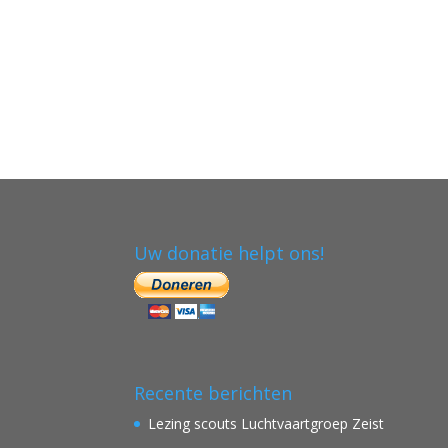
Uw donatie helpt ons!
Recente berichten
Lezing scouts Luchtvaartgroep Zeist