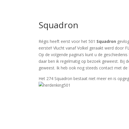
Squadron
Régis heeft eerst voor het 501
Squadron
gevlog
eerste!!
Vlucht
vanaf
Volkel
geraakt
werd
door FL
Op de volgende pagina’s kunt u de geschiedenis
daar ben ik regelmatig op bezoek geweest. Bij 
geweest. Ik
heb
ook nog steeds contact met de
Het 274 Squadron
bestaat
niet meer en is
opge