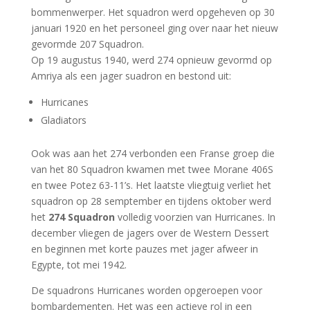
bommenwerper. Het squadron werd opgeheven op 30
januari 1920 en het personeel ging over naar het nieuw
gevormde 207 Squadron.
Op 19 augustus 1940, werd 274 opnieuw gevormd op
Amriya als een jager suadron en bestond uit:
Hurricanes
Gladiators
Ook was aan het 274 verbonden een Franse groep die
van het 80 Squadron kwamen met twee Morane 406S
en twee Potez 63-11’s. Het laatste vliegtuig verliet het
squadron op 28 semptember en tijdens oktober werd
het
274 Squadron
volledig voorzien van Hurricanes. In
december
vliegen
de
jagers
over
de
Western Dessert
en beginnen met korte pauzes met
jager
afweer
in
Egypte, tot
mei
1942.
De
squadrons Hurricanes
worden
opgeroepen
voor
bombardementen
. Het was een actieve rol in een