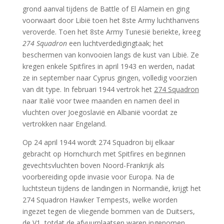
grond aanval tijdens de Battle of El Alamein en ging
voorwaart door Libië toen het 8ste Army luchthanvens
veroverde. Toen het 8ste Army Tunesië beriekte, kreeg
274 Squadron
een luchtverdedigingtaak; het
beschermen van konvooien langs de kust van Libië. Ze
kregen enkele Spitfires in april 1943 en werden, nadat
ze in september naar Cyprus gingen, volledig voorzien
van dit type. In februari 1944 vertrok het
274 Squadron
naar Italië voor twee maanden en namen deel in
vluchten over Joegoslavië en Albanië voordat ze
vertrokken naar Engeland.
Op 24 april 1944 wordt 274 Squadron bij elkaar
gebracht op Hornchurch met Spitfires en beginnen
gevechtsvluchten boven Noord-Frankrijk als
voorbereiding opde invasie voor Europa. Na de
luchtsteun tijdens de landingen in Normandië, krijgt het
274 Squadron Hawker Tempests, welke worden
ingezet tegen de vliegende bommen van de Duitsers,
de V1, totdat de afvuurplaatsen waren ingenomen