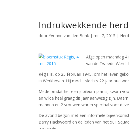
Indrukwekkende herd
door
Yvonne van den Brink
|
mei 7, 2015
|
Herd
Afgelopen maandag 4 m
van de Tweede Wereld
Régis is, op 25 februari 1945, om het leven gek
in Werkhoven. Hij mocht slechts 22 jaar oud wo
Mede omdat het een jubileum jaar is, kwam voor
en wilde heel graag dit jaar aanwezig zijn. Daa
mannen en 2 vrouwen waren speciaal voor dez
De avond begon met een informele bijeenkomst
Barry Hackwoord en de leden van het 501 Squad
aanwezig.