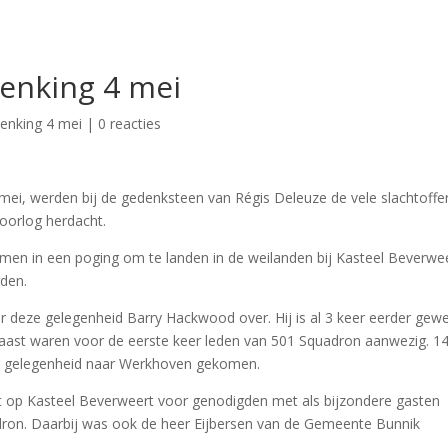
enking 4 mei
enking 4 mei
|
0 reacties
ei, werden bij de gedenksteen van Régis Deleuze de vele slachtoffe
oorlog herdacht.
omen in een poging om te landen in de weilanden bij Kasteel Beverwe
rden.
 deze gelegenheid Barry Hackwood over. Hij is al 3 keer eerder gew
rnaast waren voor de eerste keer leden van 501 Squadron aanwezig. 1
e gelegenheid naar Werkhoven gekomen.
 op Kasteel Beverweert voor genodigden met als bijzondere gasten
ron. Daarbij was ook de heer Eijbersen van de Gemeente Bunnik