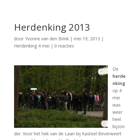
Herdenking 2013
door
Yvonne van den Brink
|
mei 19, 2013
|
Herdenking 4 mei
|
0 reacties
De
herde
nking
op 4
mei
was
weer
heel
bijzon
der. Voor het hek van de Laan bij Kasteel Beverweert