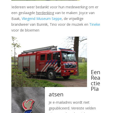
Iedereen
weer
bedankt
voor
hun
medewerking
om
er
een
geslaagde
herdenking
van
te
maken:
Joyce van
Baak,
Vliegend Museum Seppe
,
de
vrijwillige
brandweer
van Bunnik, Tino
voor
de
muziek
en
Tineke
voor
de
bloemen
Een
Rea
ctie
Pla
atsen
Je e-mailadres wordt niet
gepubliceerd.
Vereiste velden